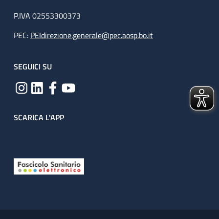
P.IVA 02553300373
PEC:
PEIdirezione.generale@pec.aosp.bo.it
SEGUICI SU
SCARICA L'APP
Useful links section