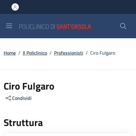
Salta al contenuto principale
Skip to footer content
Briciole di pane
Home
/
Il Policlinico
/
Professionisti
/
Ciro Fulgaro
Ciro Fulgaro
Condividi
Struttura