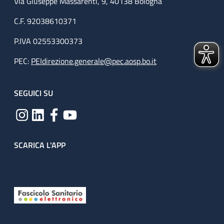
Via Giuseppe Massarenti, 9, 40138 Bologna
C.F. 92038610371
P.IVA 02553300373
PEC:
PEIdirezione.generale@pec.aosp.bo.it
SEGUICI SU
SCARICA L'APP