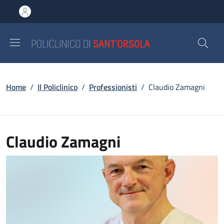
Salta al contenuto principale
Skip to footer content
Briciole di pane
Home
/
Il Policlinico
/
Professionisti
/
Claudio Zamagni
Claudio Zamagni