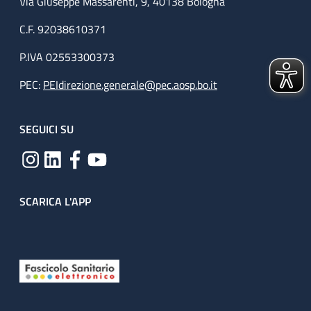
Via Giuseppe Massarenti, 9, 40138 Bologna
C.F. 92038610371
P.IVA 02553300373
PEC:
PEIdirezione.generale@pec.aosp.bo.it
SEGUICI SU
SCARICA L'APP