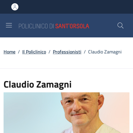
Salta al contenuto principale
Skip to footer content
Briciole di pane
Home
/
Il Policlinico
/
Professionisti
/
Claudio Zamagni
Claudio Zamagni