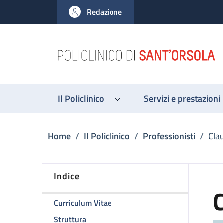
Salta al contenuto principale
Skip to footer content
Redazione
Il Policlinico
Servizi e prestazioni
Briciole di pane
Home
/
Il Policlinico
/
Professionisti
/
Cla
Indice
della pagina Claudio Zamagni
Curriculum Vitae
della pagina Claudio Zamagni
Struttura