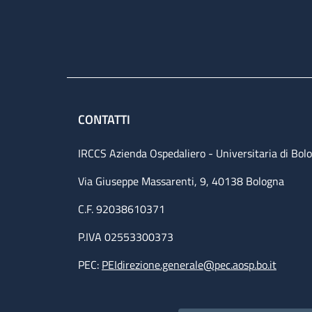
CONTATTI
IRCCS Azienda Ospedaliero - Universitaria di Bol
Via Giuseppe Massarenti, 9, 40138 Bologna
C.F. 92038610371
P.IVA 02553300373
PEC:
PEIdirezione.generale@pec.aosp.bo.it