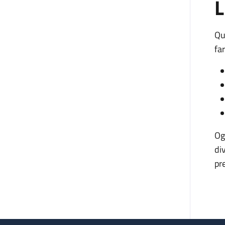
L
Qu
fa
Og
di
pr