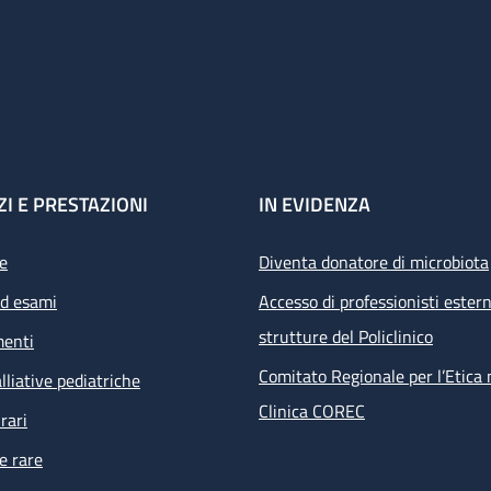
ZI E PRESTAZIONI
IN EVIDENZA
e
Diventa donatore di microbiota
ed esami
Accesso di professionisti estern
strutture del Policlinico
menti
Comitato Regionale per l’Etica 
lliative pediatriche
Clinica COREC
rari
e rare