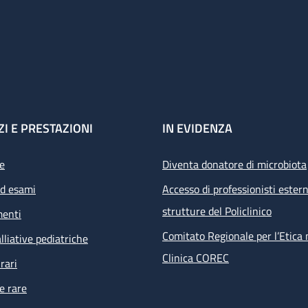
ZI E PRESTAZIONI
IN EVIDENZA
e
Diventa donatore di microbiota
ed esami
Accesso di professionisti estern
strutture del Policlinico
menti
Comitato Regionale per l’Etica 
lliative pediatriche
Clinica COREC
rari
e rare