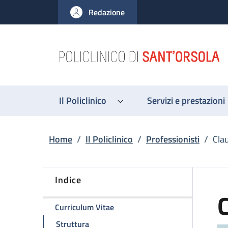
Salta al contenuto principale
Skip to footer content
Redazione
Il Policlinico
Servizi e prestazioni
Briciole di pane
Home
/
Il Policlinico
/
Professionisti
/
Cla
Indice
della pagina Claudio Zamagni
Curriculum Vitae
della pagina Claudio Zamagni
Struttura