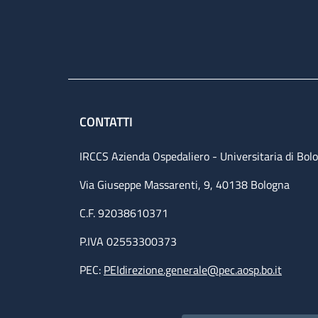
CONTATTI
IRCCS Azienda Ospedaliero - Universitaria di Bol
Via Giuseppe Massarenti, 9, 40138 Bologna
C.F. 92038610371
P.IVA 02553300373
PEC:
PEIdirezione.generale@pec.aosp.bo.it