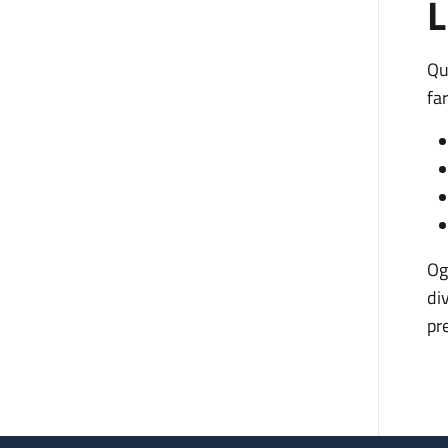
L
Qu
fa
Og
di
pr