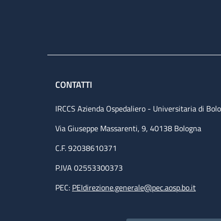
CONTATTI
IRCCS Azienda Ospedaliero - Universitaria di Bol
Via Giuseppe Massarenti, 9, 40138 Bologna
C.F. 92038610371
P.IVA 02553300373
PEC:
PEIdirezione.generale@pec.aosp.bo.it