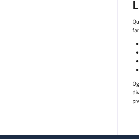
L
Qu
fa
Og
di
pr