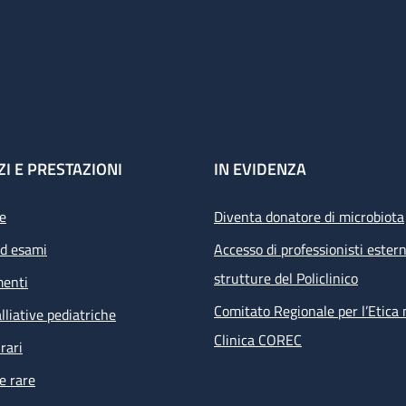
ZI E PRESTAZIONI
IN EVIDENZA
e
Diventa donatore di microbiota
ed esami
Accesso di professionisti estern
strutture del Policlinico
menti
Comitato Regionale per l’Etica 
lliative pediatriche
Clinica COREC
rari
e rare