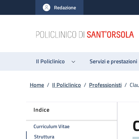
Salta al contenuto principale
Skip to footer content
Redazione
Il Policlinico
Servizi e prestazioni
Briciole di pane
Home
/
Il Policlinico
/
Professionisti
/
Cla
Indice
della pagina Claudio Zamagni
Curriculum Vitae
della pagina Claudio Zamagni
Struttura