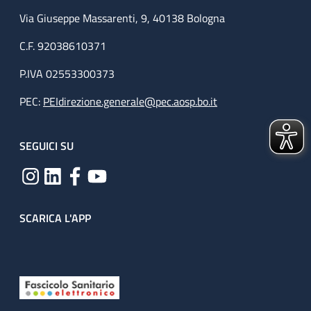
Via Giuseppe Massarenti, 9, 40138 Bologna
C.F. 92038610371
P.IVA 02553300373
PEC:
PEIdirezione.generale@pec.aosp.bo.it
SEGUICI SU
SCARICA L'APP