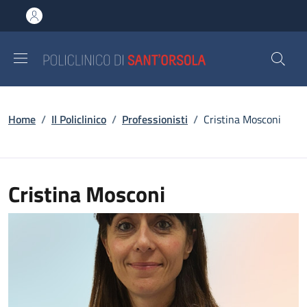
Salta al contenuto principale
Skip to footer content
Briciole di pane
Home
/
Il Policlinico
/
Professionisti
/
Cristina Mosconi
Cristina Mosconi