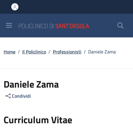
Salta al contenuto principale
Skip to footer content
Briciole di pane
Home
/
Il Policlinico
/
Professionisti
/
Daniele Zama
Daniele Zama
Condividi
Curriculum Vitae