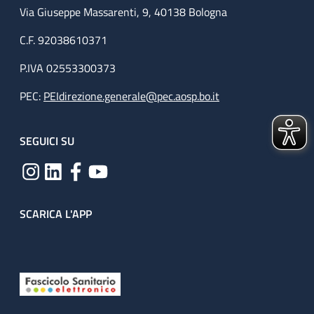
Via Giuseppe Massarenti, 9, 40138 Bologna
C.F. 92038610371
P.IVA 02553300373
PEC:
PEIdirezione.generale@pec.aosp.bo.it
SEGUICI SU
SCARICA L'APP