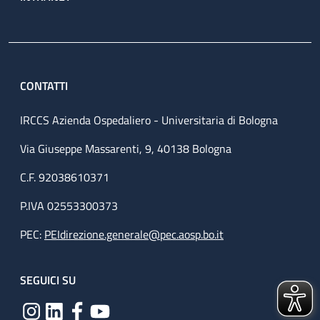
CONTATTI
IRCCS Azienda Ospedaliero - Universitaria di Bologna
Via Giuseppe Massarenti, 9, 40138 Bologna
C.F. 92038610371
P.IVA 02553300373
PEC:
PEIdirezione.generale@pec.aosp.bo.it
SEGUICI SU