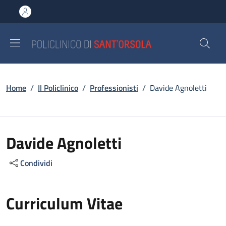
Salta al contenuto principale
Skip to footer content
Briciole di pane
Home
/
Il Policlinico
/
Professionisti
/
Davide Agnoletti
Davide Agnoletti
Condividi
Curriculum Vitae