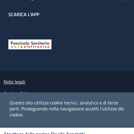
SCARICA L'APP
Useful links section
Small prints
Note legali
Cookies Policy
Questo sito utilizza cookie tecnici, analytics e di terze
Policy privacy e protezione del dato personale
parti.
Proseguendo nella navigazione accetti l'utilizzo dei
cookie.
Albo pretorio on-line
Dichiarazione di accessibilità
COOKIES
I CO
PREFERENZE
ACCETTO