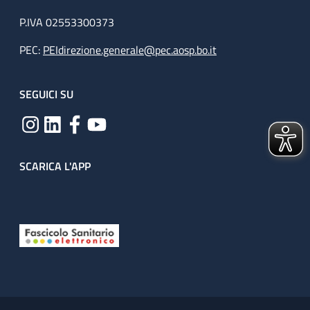
P.IVA 02553300373
PEC:
PEIdirezione.generale@pec.aosp.bo.it
SEGUICI SU
SCARICA L'APP
Useful links section