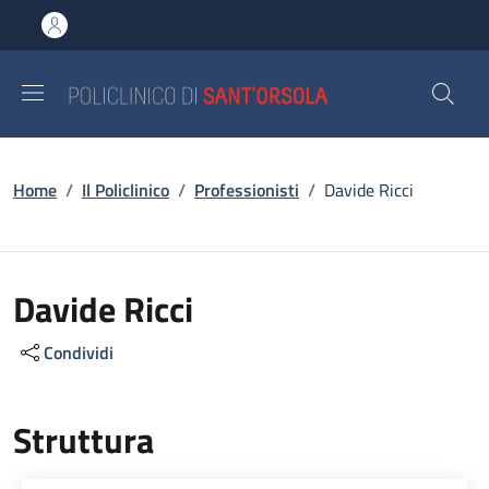
Salta al contenuto principale
Skip to footer content
Briciole di pane
Home
/
Il Policlinico
/
Professionisti
/
Davide Ricci
Davide Ricci
Condividi
Struttura