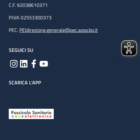
C.F. 92038610371
P.IVA 02553300373
PEC:
PEIdirezione.generale@pec.aosp.bo.it
SEGUICI SU
SCARICA L'APP