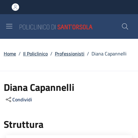
Salta al contenuto principale
Skip to footer content
Briciole di pane
Home
/
Il Policlinico
/
Professionisti
/
Diana Capannelli
Diana Capannelli
Condividi
Struttura