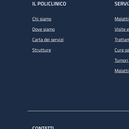
Footer
IL POLICLINICO
SERVI
Chi siamo
Malatti
Dove siamo
Visite 
Carta dei servizi
Tratta
Strutture
Cure pa
Tumori 
Malatti
CONTATTI