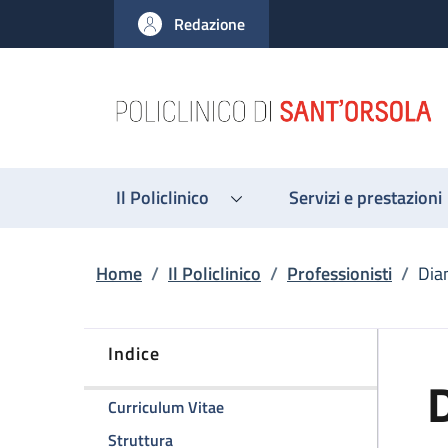
Salta al contenuto principale
Skip to footer content
Redazione
Il Policlinico
Servizi e prestazioni
Briciole di pane
Home
/
Il Policlinico
/
Professionisti
/
Dian
Indice
D
della pagina Dianella Ravagli
Curriculum Vitae
della pagina Dianella Ravagli
Struttura