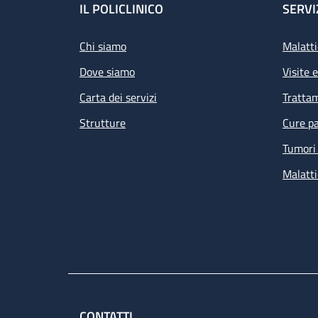
Footer
IL POLICLINICO
SERVI
Chi siamo
Malatti
Dove siamo
Visite 
Carta dei servizi
Tratta
Strutture
Cure pa
Tumori 
Malatti
CONTATTI