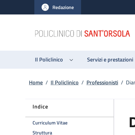
Salta al contenuto principale
Skip to footer content
Redazione
Il Policlinico
Servizi e prestazioni
Briciole di pane
Home
/
Il Policlinico
/
Professionisti
/
Dian
Indice
D
della pagina Dianella Ravagli
Curriculum Vitae
della pagina Dianella Ravagli
Struttura