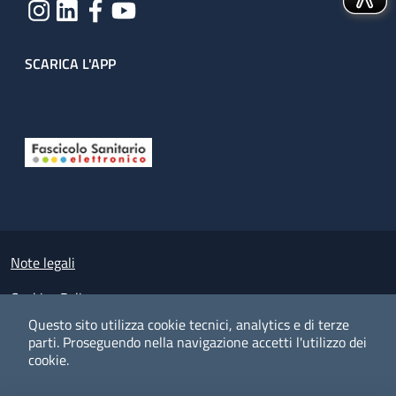
SCARICA L'APP
Useful links section
Small prints
Note legali
Cookies Policy
Questo sito utilizza cookie tecnici, analytics e di terze
Policy privacy e protezione del dato personale
parti.
Proseguendo nella navigazione accetti l'utilizzo dei
cookie.
Albo pretorio on-line