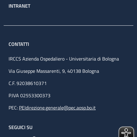
INTRANET
CONTATTI
IRCCS Azienda Ospedaliero - Universitaria di Bologna
Via Giuseppe Massarenti, 9, 40138 Bologna
C.F. 92038610371
P.IVA 02553300373
PEC:
PEIdirezione.generale@pec.aosp.bo.it
SEGUICI SU