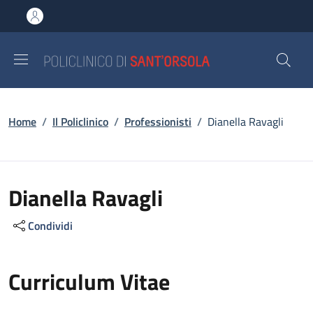
Salta al contenuto principale
Skip to footer content
Briciole di pane
Home
/
Il Policlinico
/
Professionisti
/
Dianella Ravagli
Dianella Ravagli
Condividi
Curriculum Vitae