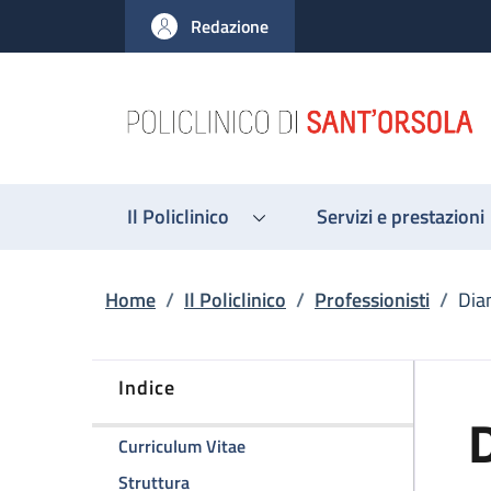
Salta al contenuto principale
Skip to footer content
Redazione
Il Policlinico
Servizi e prestazioni
Briciole di pane
Home
/
Il Policlinico
/
Professionisti
/
Dian
Indice
D
della pagina Dianella Ravagli
Curriculum Vitae
della pagina Dianella Ravagli
Struttura