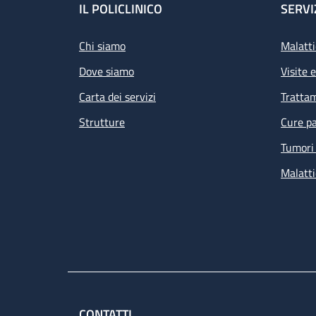
Footer
IL POLICLINICO
SERVI
Chi siamo
Malatti
Dove siamo
Visite 
Carta dei servizi
Tratta
Strutture
Cure pa
Tumori 
Malatti
CONTATTI