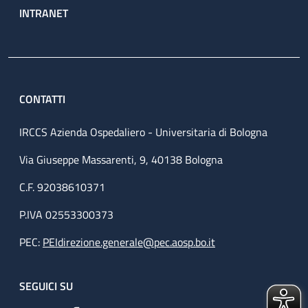
INTRANET
CONTATTI
IRCCS Azienda Ospedaliero - Universitaria di Bologna
Via Giuseppe Massarenti, 9, 40138 Bologna
C.F. 92038610371
P.IVA 02553300373
PEC:
PEIdirezione.generale@pec.aosp.bo.it
SEGUICI SU