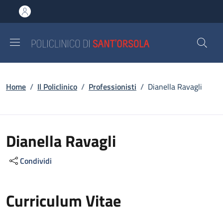
Salta al contenuto principale
Skip to footer content
Briciole di pane
Home
/
Il Policlinico
/
Professionisti
/
Dianella Ravagli
Dianella Ravagli
Condividi
Curriculum Vitae