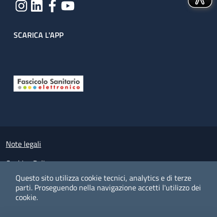
SCARICA L'APP
Useful links section
Small prints
Note legali
Cookies Policy
Questo sito utilizza cookie tecnici, analytics e di terze
Policy privacy e protezione del dato personale
parti.
Proseguendo nella navigazione accetti l'utilizzo dei
cookie.
Albo pretorio on-line