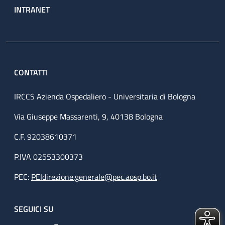
INTRANET
CONTATTI
IRCCS Azienda Ospedaliero - Universitaria di Bologna
Via Giuseppe Massarenti, 9, 40138 Bologna
C.F. 92038610371
P.IVA 02553300373
PEC:
PEIdirezione.generale@pec.aosp.bo.it
SEGUICI SU