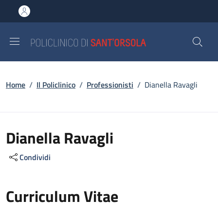
Salta al contenuto principale
Skip to footer content
Briciole di pane
Home
/
Il Policlinico
/
Professionisti
/
Dianella Ravagli
Dianella Ravagli
Condividi
Curriculum Vitae