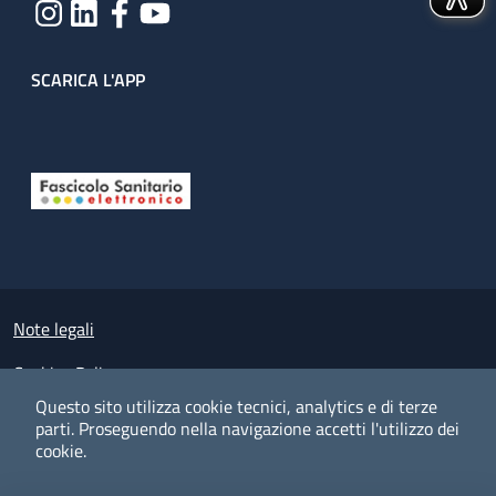
SCARICA L'APP
Useful links section
Small prints
Note legali
Cookies Policy
Questo sito utilizza cookie tecnici, analytics e di terze
Policy privacy e protezione del dato personale
parti.
Proseguendo nella navigazione accetti l'utilizzo dei
cookie.
Albo pretorio on-line