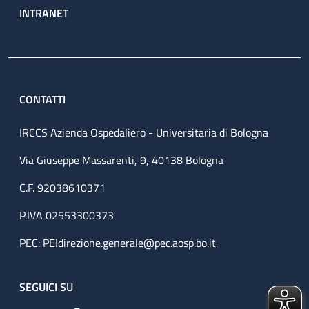
INTRANET
CONTATTI
IRCCS Azienda Ospedaliero - Universitaria di Bologna
Via Giuseppe Massarenti, 9, 40138 Bologna
C.F. 92038610371
P.IVA 02553300373
PEC:
PEIdirezione.generale@pec.aosp.bo.it
SEGUICI SU