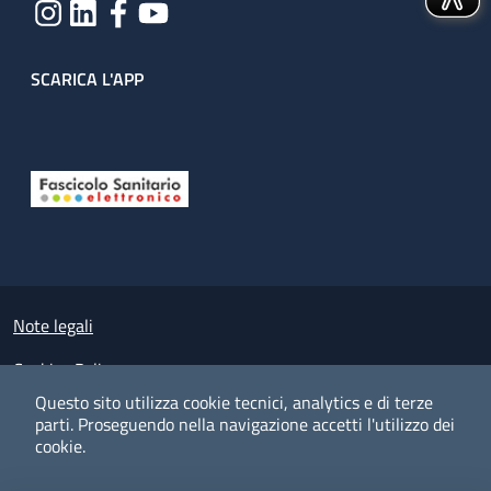
SCARICA L'APP
Useful links section
Small prints
Note legali
Cookies Policy
Questo sito utilizza cookie tecnici, analytics e di terze
Policy privacy e protezione del dato personale
parti.
Proseguendo nella navigazione accetti l'utilizzo dei
cookie.
Albo pretorio on-line