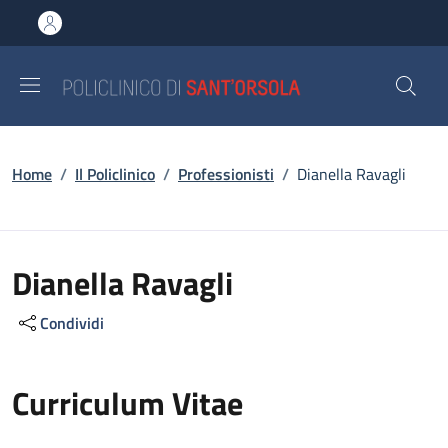
Salta al contenuto principale
Skip to footer content
Briciole di pane
Home
/
Il Policlinico
/
Professionisti
/
Dianella Ravagli
Dianella Ravagli
Condividi
Curriculum Vitae