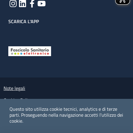
SCARICA L'APP
Useful links section
Small prints
Note legali
Cookies Policy
Questo sito utilizza cookie tecnici, analytics e di terze
Policy privacy e protezione del dato personale
parti.
Proseguendo nella navigazione accetti l'utilizzo dei
cookie.
Albo pretorio on-line