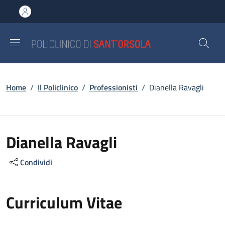
Salta al contenuto principale
Skip to footer content
Briciole di pane
Home
/
Il Policlinico
/
Professionisti
/
Dianella Ravagli
Dianella Ravagli
Condividi
Curriculum Vitae