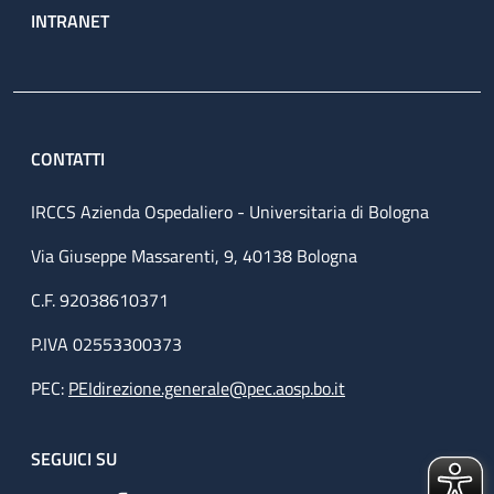
INTRANET
CONTATTI
IRCCS Azienda Ospedaliero - Universitaria di Bologna
Via Giuseppe Massarenti, 9, 40138 Bologna
C.F. 92038610371
P.IVA 02553300373
PEC:
PEIdirezione.generale@pec.aosp.bo.it
SEGUICI SU