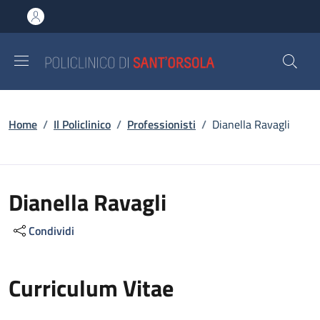
Salta al contenuto principale
Skip to footer content
Briciole di pane
Home
/
Il Policlinico
/
Professionisti
/
Dianella Ravagli
Dianella Ravagli
Condividi
Curriculum Vitae