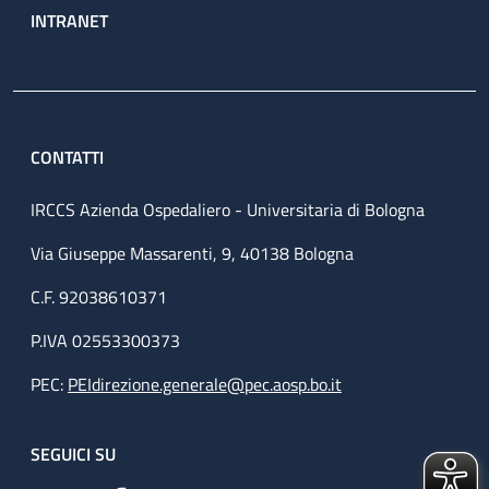
INTRANET
CONTATTI
IRCCS Azienda Ospedaliero - Universitaria di Bologna
Via Giuseppe Massarenti, 9, 40138 Bologna
C.F. 92038610371
P.IVA 02553300373
PEC:
PEIdirezione.generale@pec.aosp.bo.it
SEGUICI SU