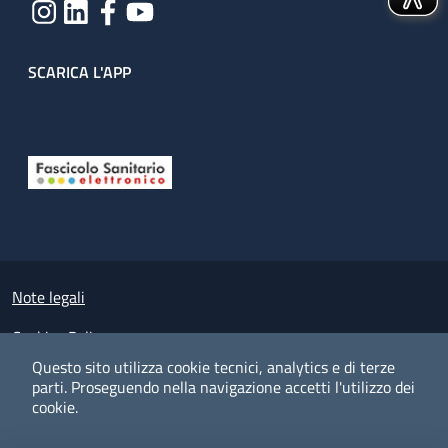
SCARICA L'APP
Useful links section
Small prints
Note legali
Cookies Policy
Questo sito utilizza cookie tecnici, analytics e di terze
Policy privacy e protezione del dato personale
parti.
Proseguendo nella navigazione accetti l'utilizzo dei
cookie.
Albo pretorio on-line