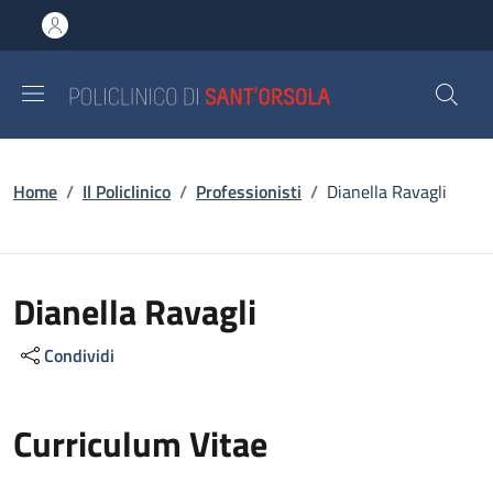
Salta al contenuto principale
Skip to footer content
Briciole di pane
Home
/
Il Policlinico
/
Professionisti
/
Dianella Ravagli
Dianella Ravagli
Condividi
Curriculum Vitae