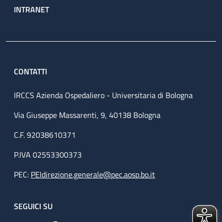
INTRANET
CONTATTI
IRCCS Azienda Ospedaliero - Universitaria di Bologna
Via Giuseppe Massarenti, 9, 40138 Bologna
C.F. 92038610371
P.IVA 02553300373
PEC:
PEIdirezione.generale@pec.aosp.bo.it
SEGUICI SU