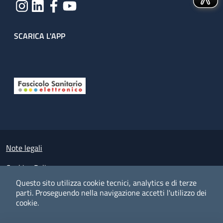
SCARICA L'APP
Useful links section
Small prints
Note legali
Cookies Policy
Questo sito utilizza cookie tecnici, analytics e di terze
Policy privacy e protezione del dato personale
parti.
Proseguendo nella navigazione accetti l'utilizzo dei
cookie.
Albo pretorio on-line