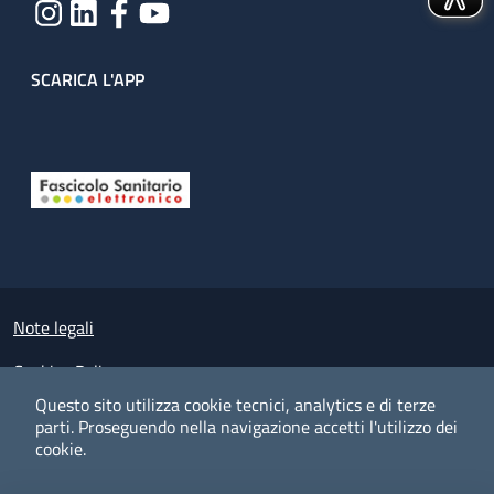
SCARICA L'APP
Useful links section
Small prints
Note legali
Cookies Policy
Questo sito utilizza cookie tecnici, analytics e di terze
Policy privacy e protezione del dato personale
parti.
Proseguendo nella navigazione accetti l'utilizzo dei
cookie.
Albo pretorio on-line