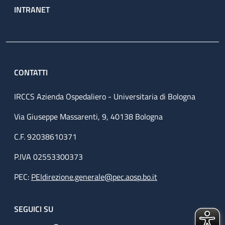
INTRANET
CONTATTI
IRCCS Azienda Ospedaliero - Universitaria di Bologna
Via Giuseppe Massarenti, 9, 40138 Bologna
C.F. 92038610371
P.IVA 02553300373
PEC:
PEIdirezione.generale@pec.aosp.bo.it
SEGUICI SU