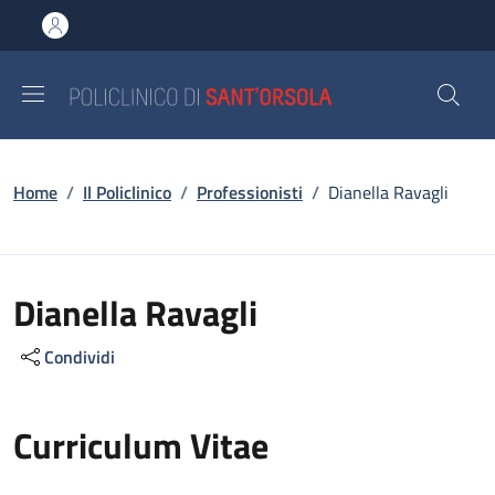
Salta al contenuto principale
Skip to footer content
Briciole di pane
Home
/
Il Policlinico
/
Professionisti
/
Dianella Ravagli
Dianella Ravagli
Condividi
Curriculum Vitae