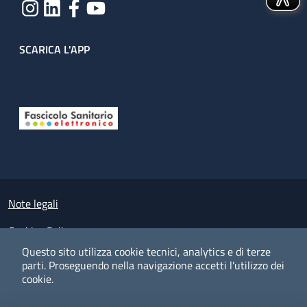
SCARICA L'APP
Useful links section
Small prints
Note legali
Cookies Policy
Questo sito utilizza cookie tecnici, analytics e di terze
Policy privacy e protezione del dato personale
parti.
Proseguendo nella navigazione accetti l'utilizzo dei
cookie.
Albo pretorio on-line