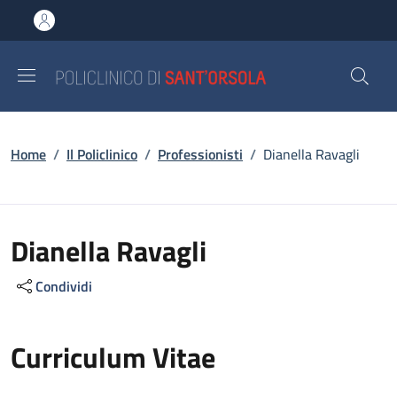
Salta al contenuto principale
Skip to footer content
Briciole di pane
Home
/
Il Policlinico
/
Professionisti
/
Dianella Ravagli
Dianella Ravagli
Condividi
Curriculum Vitae