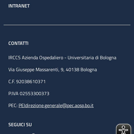
INTRANET
CONTATTI
IRCCS Azienda Ospedaliero - Universitaria di Bologna
Via Giuseppe Massarenti, 9, 40138 Bologna
C.F. 92038610371
P.IVA 02553300373
PEC:
PEIdirezione.generale@pec.aosp.bo.it
SEGUICI SU