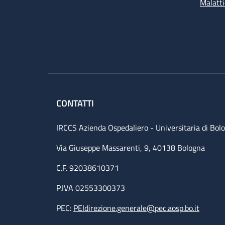
Malatti
CONTATTI
IRCCS Azienda Ospedaliero - Universitaria di Bol
Via Giuseppe Massarenti, 9, 40138 Bologna
C.F. 92038610371
P.IVA 02553300373
PEC:
PEIdirezione.generale@pec.aosp.bo.it