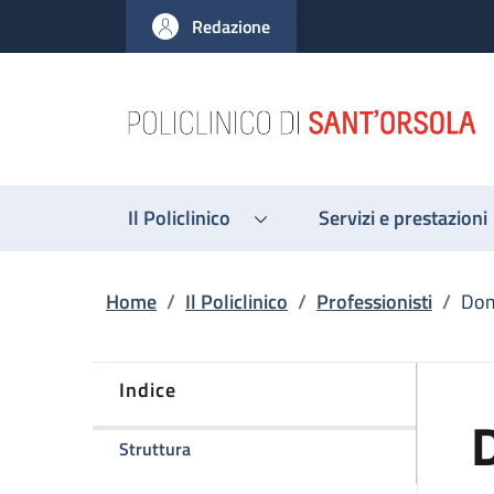
Salta al contenuto principale
Skip to footer content
Redazione
Il Policlinico
Servizi e prestazioni
Briciole di pane
Home
/
Il Policlinico
/
Professionisti
/
Dom
Indice
D
della pagina Domenico Villari
Struttura