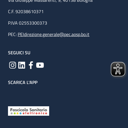
Via Giuseppe Massarenti, 9, 40138 Bologna
C.F. 92038610371
P.IVA 02553300373
PEC:
PEIdirezione.generale@pec.aosp.bo.it
SEGUICI SU
SCARICA L'APP