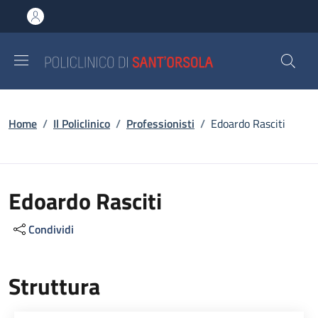
Salta al contenuto principale
Skip to footer content
Briciole di pane
Home
/
Il Policlinico
/
Professionisti
/
Edoardo Rasciti
Edoardo Rasciti
Condividi
Struttura