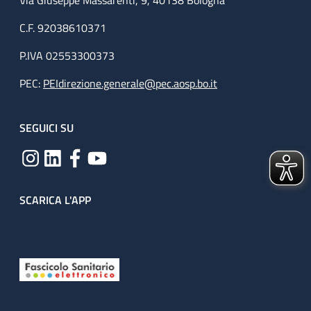
Via Giuseppe Massarenti, 9, 40138 Bologna
C.F. 92038610371
P.IVA 02553300373
PEC:
PEIdirezione.generale@pec.aosp.bo.it
SEGUICI SU
SCARICA L'APP