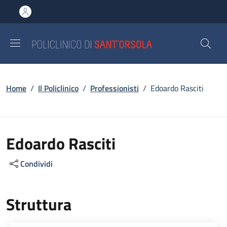
Salta al contenuto principale
Skip to footer content
Briciole di pane
Home
/
Il Policlinico
/
Professionisti
/
Edoardo Rasciti
Edoardo Rasciti
Condividi
Struttura