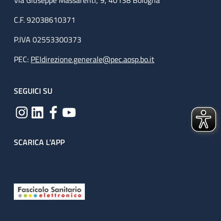
Via Giuseppe Massarenti, 9, 40138 Bologna
C.F. 92038610371
P.IVA 02553300373
PEC:
PEIdirezione.generale@pec.aosp.bo.it
SEGUICI SU
SCARICA L'APP