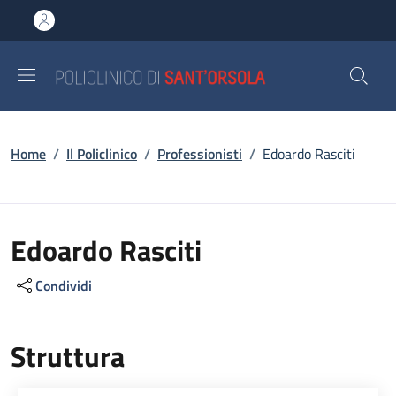
Salta al contenuto principale
Skip to footer content
Briciole di pane
Home
/
Il Policlinico
/
Professionisti
/
Edoardo Rasciti
Edoardo Rasciti
Condividi
Struttura