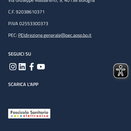
Via Giuseppe Massarenti, 9, 40138 Bologna
C.F. 92038610371
P.IVA 02553300373
PEC:
PEIdirezione.generale@pec.aosp.bo.it
SEGUICI SU
SCARICA L'APP