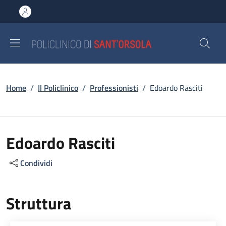
Salta al contenuto principale
Skip to footer content
Briciole di pane
Home
/
Il Policlinico
/
Professionisti
/
Edoardo Rasciti
Edoardo Rasciti
Condividi
Struttura