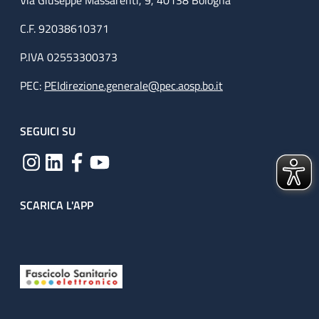
Via Giuseppe Massarenti, 9, 40138 Bologna
C.F. 92038610371
P.IVA 02553300373
PEC:
PEIdirezione.generale@pec.aosp.bo.it
SEGUICI SU
SCARICA L'APP