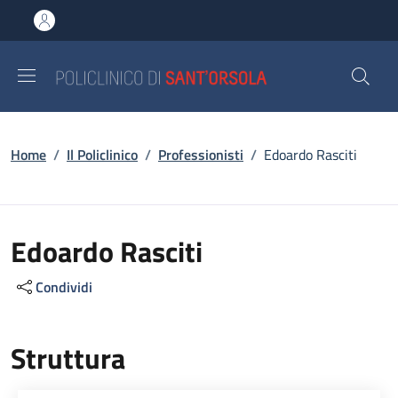
Salta al contenuto principale
Skip to footer content
Briciole di pane
Home
/
Il Policlinico
/
Professionisti
/
Edoardo Rasciti
Edoardo Rasciti
Condividi
Struttura