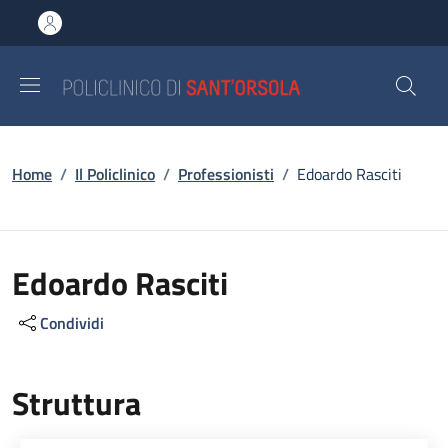
Salta al contenuto principale
Skip to footer content
Briciole di pane
Home
/
Il Policlinico
/
Professionisti
/
Edoardo Rasciti
Edoardo Rasciti
Condividi
Struttura