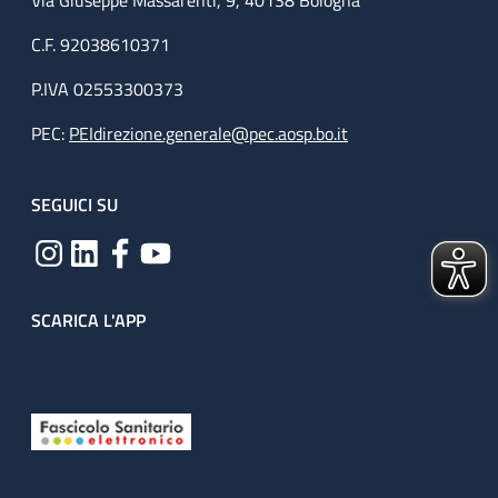
Via Giuseppe Massarenti, 9, 40138 Bologna
C.F. 92038610371
P.IVA 02553300373
PEC:
PEIdirezione.generale@pec.aosp.bo.it
SEGUICI SU
SCARICA L'APP