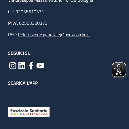
Via Giuseppe Massarenti, 9, 40138 Bologna
C.F. 92038610371
P.IVA 02553300373
PEC:
PEIdirezione.generale@pec.aosp.bo.it
SEGUICI SU
SCARICA L'APP