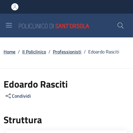
Salta al contenuto principale
Skip to footer content
Briciole di pane
Home
/
Il Policlinico
/
Professionisti
/
Edoardo Rasciti
Edoardo Rasciti
Condividi
Struttura