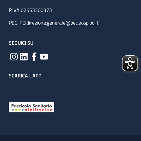
P.IVA 02553300373
PEC:
PEIdirezione.generale@pec.aosp.bo.it
SEGUICI SU
SCARICA L'APP
Useful links section