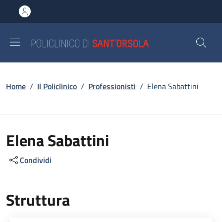
Salta al contenuto principale
Skip to footer content
Briciole di pane
Home
/
Il Policlinico
/
Professionisti
/
Elena Sabattini
Elena Sabattini
Condividi
Struttura