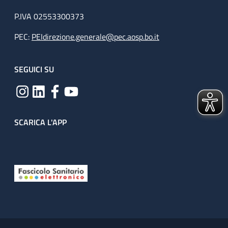
P.IVA 02553300373
PEC:
PEIdirezione.generale@pec.aosp.bo.it
SEGUICI SU
SCARICA L'APP
Useful links section