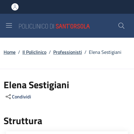
Salta al contenuto principale
Skip to footer content
Briciole di pane
Home
/
Il Policlinico
/
Professionisti
/
Elena Sestigiani
Elena Sestigiani
Condividi
Struttura