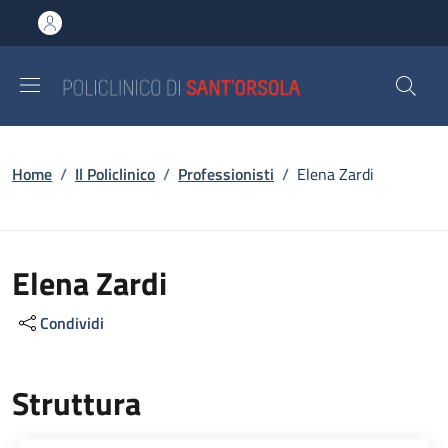
Salta al contenuto principale
Skip to footer content
Briciole di pane
Home
/
Il Policlinico
/
Professionisti
/
Elena Zardi
Elena Zardi
Condividi
Struttura