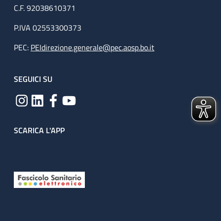
C.F. 92038610371
P.IVA 02553300373
PEC:
PEIdirezione.generale@pec.aosp.bo.it
SEGUICI SU
SCARICA L'APP