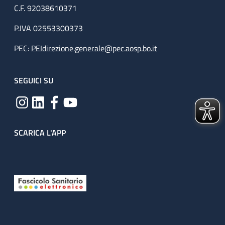
C.F. 92038610371
P.IVA 02553300373
PEC:
PEIdirezione.generale@pec.aosp.bo.it
SEGUICI SU
SCARICA L'APP