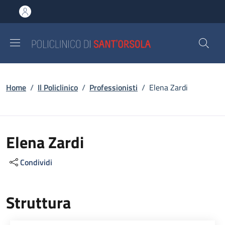
Salta al contenuto principale
Skip to footer content
Briciole di pane
Home
/
Il Policlinico
/
Professionisti
/
Elena Zardi
Elena Zardi
Condividi
Struttura