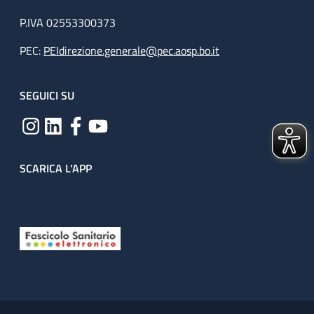
P.IVA 02553300373
PEC:
PEIdirezione.generale@pec.aosp.bo.it
SEGUICI SU
SCARICA L'APP
Useful links section