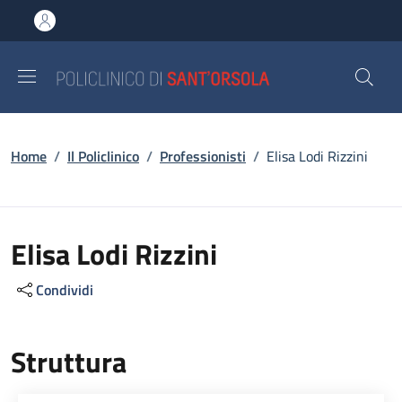
Salta al contenuto principale
Skip to footer content
Briciole di pane
Home
/
Il Policlinico
/
Professionisti
/
Elisa Lodi Rizzini
Elisa Lodi Rizzini
Condividi
Struttura