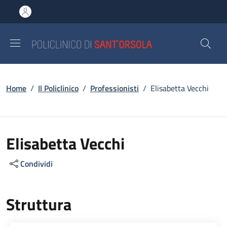
Salta al contenuto principale
Skip to footer content
Briciole di pane
Home
/
Il Policlinico
/
Professionisti
/
Elisabetta Vecchi
Elisabetta Vecchi
Condividi
Struttura