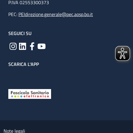
P.IVA 02553300373
PEC:
PEIdirezione.generale@pec.aosp.bo.it
SEGUICI SU
SCARICA L'APP
Useful links section
Small prints
Note legali