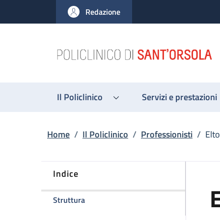
Salta al contenuto principale
Skip to footer content
Redazione
Il Policlinico
Servizi e prestazioni
Briciole di pane
Home
/
Il Policlinico
/
Professionisti
/
Elto
Indice
E
della pagina Elton Dajti
Struttura