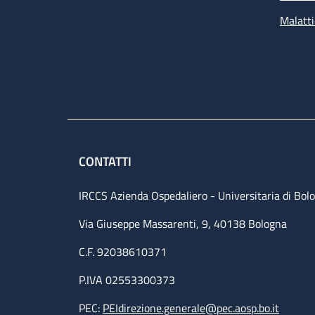
Malatti
CONTATTI
IRCCS Azienda Ospedaliero - Universitaria di Bol
Via Giuseppe Massarenti, 9, 40138 Bologna
C.F. 92038610371
P.IVA 02553300373
PEC:
PEIdirezione.generale@pec.aosp.bo.it