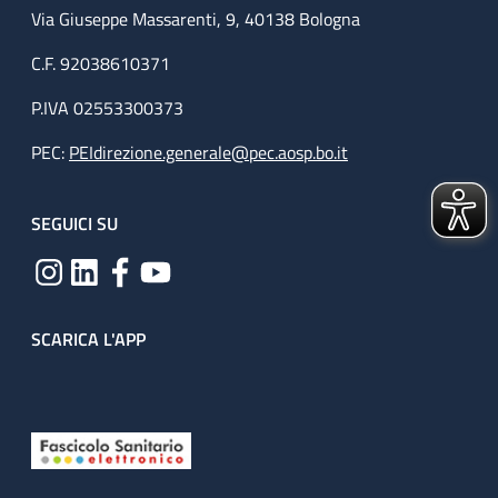
Via Giuseppe Massarenti, 9, 40138 Bologna
C.F. 92038610371
P.IVA 02553300373
PEC:
PEIdirezione.generale@pec.aosp.bo.it
SEGUICI SU
SCARICA L'APP