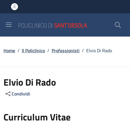
Salta al contenuto principale
Skip to footer content
Briciole di pane
Home
/
Il Policlinico
/
Professionisti
/
Elvio Di Rado
Elvio Di Rado
Condividi
Curriculum Vitae