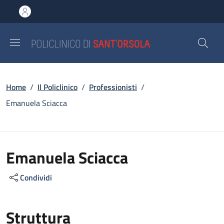
Salta al contenuto principale
Skip to footer content
Briciole di pane
Home
/
Il Policlinico
/
Professionisti
/
Emanuela Sciacca
Emanuela Sciacca
Condividi
Struttura