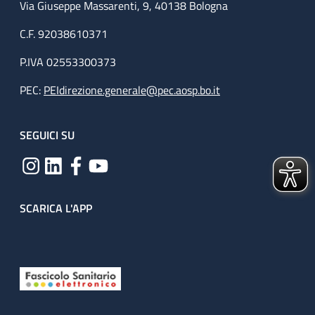
Via Giuseppe Massarenti, 9, 40138 Bologna
C.F. 92038610371
P.IVA 02553300373
PEC:
PEIdirezione.generale@pec.aosp.bo.it
SEGUICI SU
SCARICA L'APP