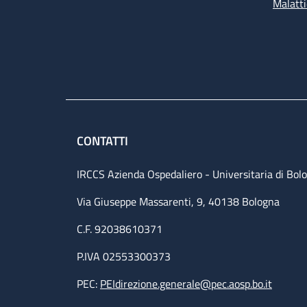
Malatti
CONTATTI
IRCCS Azienda Ospedaliero - Universitaria di Bol
Via Giuseppe Massarenti, 9, 40138 Bologna
C.F. 92038610371
P.IVA 02553300373
PEC:
PEIdirezione.generale@pec.aosp.bo.it