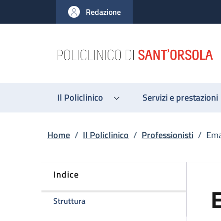
Salta al contenuto principale
Skip to footer content
Redazione
Il Policlinico
Servizi e prestazioni
Briciole di pane
Home
/
Il Policlinico
/
Professionisti
/
Ema
Indice
della pagina Emanuele Rizzello
Struttura