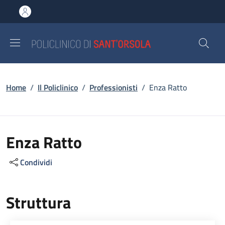
Salta al contenuto principale
Skip to footer content
Briciole di pane
Home
/
Il Policlinico
/
Professionisti
/
Enza Ratto
Enza Ratto
Condividi
Struttura