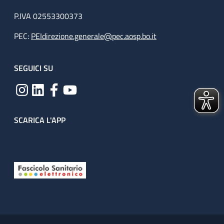
P.IVA 02553300373
PEC:
PEIdirezione.generale@pec.aosp.bo.it
SEGUICI SU
SCARICA L'APP
Useful links section