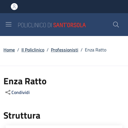
Salta al contenuto principale
Skip to footer content
Briciole di pane
Home
/
Il Policlinico
/
Professionisti
/
Enza Ratto
Enza Ratto
Condividi
Struttura