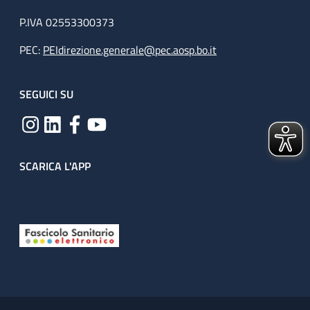
P.IVA 02553300373
PEC:
PEIdirezione.generale@pec.aosp.bo.it
SEGUICI SU
SCARICA L'APP
Useful links section