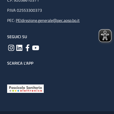
C.F. 92038610371
P.IVA 02553300373
PEC:
PEIdirezione.generale@pec.aosp.bo.it
SEGUICI SU
SCARICA L'APP