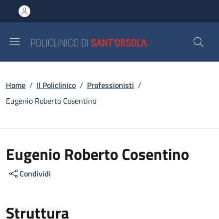
Salta al contenuto principale
Skip to footer content
Briciole di pane
Home
/
Il Policlinico
/
Professionisti
/
Eugenio Roberto Cosentino
Eugenio Roberto Cosentino
Condividi
Struttura