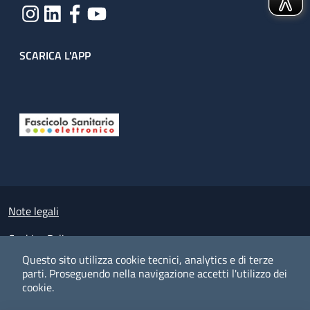
SCARICA L'APP
Useful links section
Small prints
Note legali
Cookies Policy
Questo sito utilizza cookie tecnici, analytics e di terze
Policy privacy e protezione del dato personale
parti.
Proseguendo nella navigazione accetti l'utilizzo dei
cookie.
Albo pretorio on-line