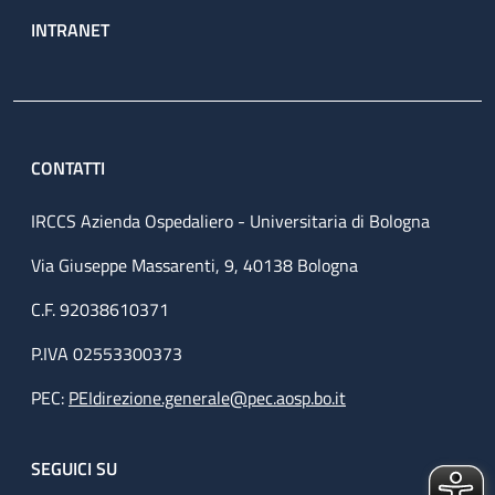
INTRANET
CONTATTI
IRCCS Azienda Ospedaliero - Universitaria di Bologna
Via Giuseppe Massarenti, 9, 40138 Bologna
C.F. 92038610371
P.IVA 02553300373
PEC:
PEIdirezione.generale@pec.aosp.bo.it
SEGUICI SU