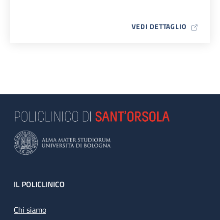
MAP ICO
VEDI DETTAGLIO
Footer
IL POLICLINICO
Chi siamo