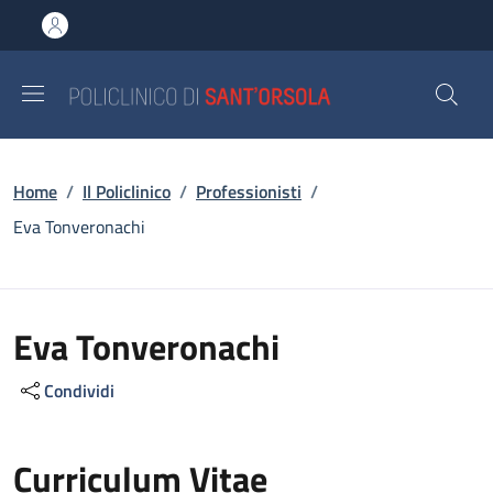
Salta al contenuto principale
Skip to footer content
Briciole di pane
Home
/
Il Policlinico
/
Professionisti
/
Eva Tonveronachi
Eva Tonveronachi
Condividi
Curriculum Vitae