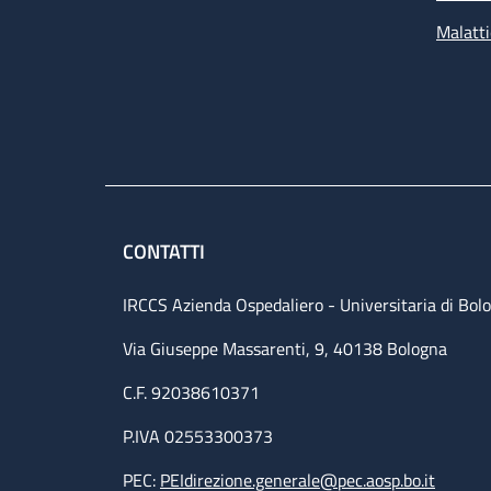
Malatti
CONTATTI
IRCCS Azienda Ospedaliero - Universitaria di Bol
Via Giuseppe Massarenti, 9, 40138 Bologna
C.F. 92038610371
P.IVA 02553300373
PEC:
PEIdirezione.generale@pec.aosp.bo.it