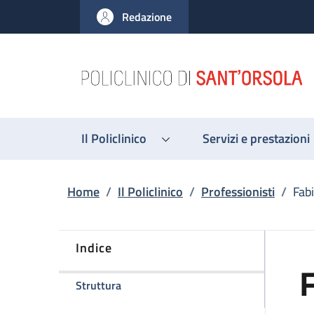
Salta al contenuto principale
Skip to footer content
Redazione
Il Policlinico
Servizi e prestazioni
Briciole di pane
Home
/
Il Policlinico
/
Professionisti
/
Fab
Indice
F
della pagina Fabio Laurenti
Struttura