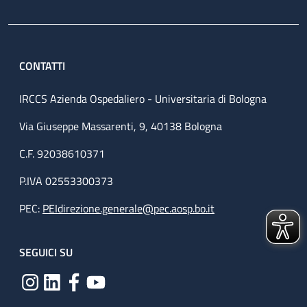
CONTATTI
IRCCS Azienda Ospedaliero - Universitaria di Bologna
Via Giuseppe Massarenti, 9, 40138 Bologna
C.F. 92038610371
P.IVA 02553300373
PEC:
PEIdirezione.generale@pec.aosp.bo.it
SEGUICI SU