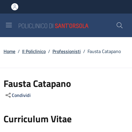
Salta al contenuto principale
Skip to footer content
Briciole di pane
Home
/
Il Policlinico
/
Professionisti
/
Fausta Catapano
Fausta Catapano
Condividi
Curriculum Vitae