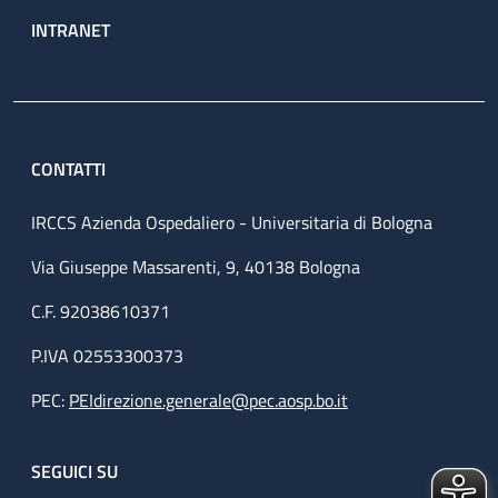
INTRANET
CONTATTI
IRCCS Azienda Ospedaliero - Universitaria di Bologna
Via Giuseppe Massarenti, 9, 40138 Bologna
C.F. 92038610371
P.IVA 02553300373
PEC:
PEIdirezione.generale@pec.aosp.bo.it
SEGUICI SU