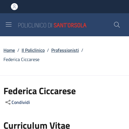
Salta al contenuto principale
Skip to footer content
Briciole di pane
Home
/
Il Policlinico
/
Professionisti
/
Federica Ciccarese
Federica Ciccarese
Condividi
Curriculum Vitae