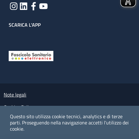
SCARICA L'APP
Useful links section
Small prints
Note legali
Cookies Policy
Questo sito utilizza cookie tecnici, analytics e di terze
Policy privacy e protezione del dato personale
parti.
Proseguendo nella navigazione accetti l'utilizzo dei
cookie.
Albo pretorio on-line