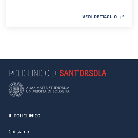
MAP ICO
VEDI DETTAGLIO
Footer
IL POLICLINICO
Chi siamo