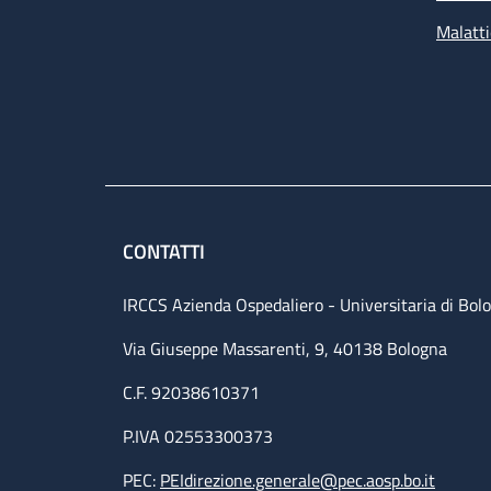
Malatti
CONTATTI
IRCCS Azienda Ospedaliero - Universitaria di Bol
Via Giuseppe Massarenti, 9, 40138 Bologna
C.F. 92038610371
P.IVA 02553300373
PEC:
PEIdirezione.generale@pec.aosp.bo.it