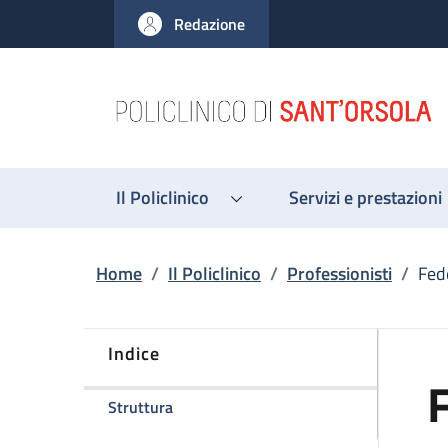
Salta al contenuto principale
Skip to footer content
Redazione
Il Policlinico
Servizi e prestazioni
Briciole di pane
Home
/
Il Policlinico
/
Professionisti
/
Fede
Indice
F
della pagina Federica Giorgi
Struttura