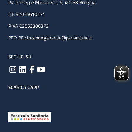
Via Giuseppe Massarenti, 9, 40138 Bologna
C.F. 92038610371
P.IVA 02553300373
PEC:
PEIdirezione.generale@pec.aosp.bo.it
SEGUICI SU
SCARICA L'APP