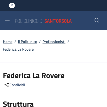
Salta al contenuto principale
Skip to footer content
Briciole di pane
Home
/
Il Policlinico
/
Professionisti
/
Federica La Rovere
Federica La Rovere
Condividi
Struttura